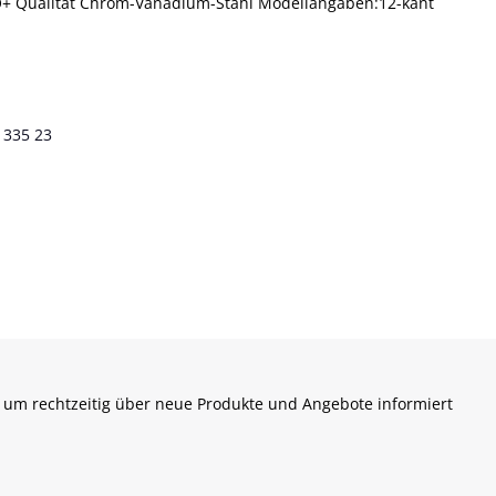
PRO+ Qualität Chrom-Vanadium-Stahl Modellangaben:12-kant
 335 23
 um rechtzeitig über neue Produkte und Angebote informiert