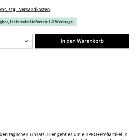
k
wSt. zzgl. Versandkosten
gbar, Lieferzeit: Lieferzeit 1-2 Werktage
Anzahl: Gib den gewünschten Wert ein o
In den Warenkorb
 täglichen Einsatz. Hier geht es um einPRO+Profiartikel in