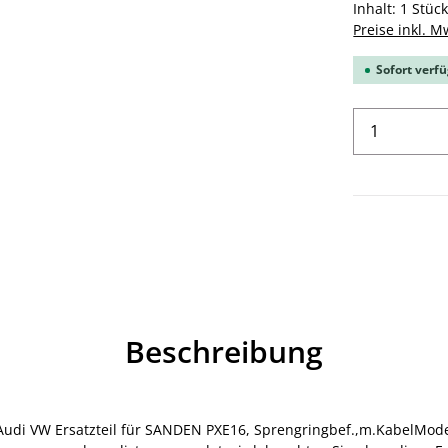
Inhalt:
1 Stüc
Preise inkl. M
Sofort verfü
Produkt 
Beschreibung
Audi VW Ersatzteil für SANDEN PXE16, Sprengringbef.,m.KabelMode