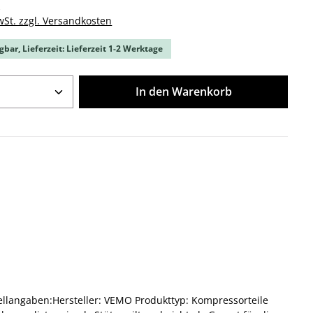
k
wSt. zzgl. Versandkosten
gbar, Lieferzeit: Lieferzeit 1-2 Werktage
Anzahl: Gib den gewünschten Wert ein o
In den Warenkorb
llangaben:Hersteller: VEMO Produkttyp: Kompressorteile