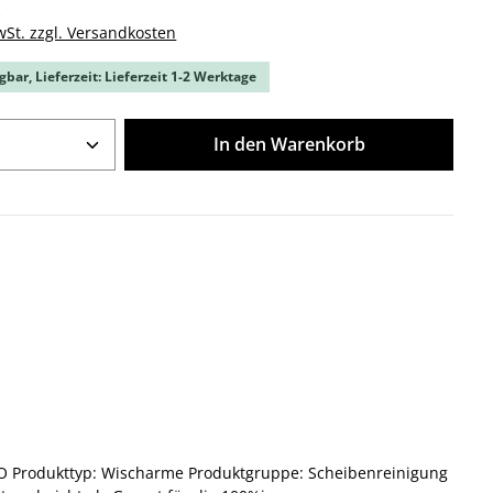
k
wSt. zzgl. Versandkosten
gbar, Lieferzeit: Lieferzeit 1-2 Werktage
Anzahl: Gib den gewünschten Wert ein o
In den Warenkorb
CO Produkttyp: Wischarme Produktgruppe: Scheibenreinigung