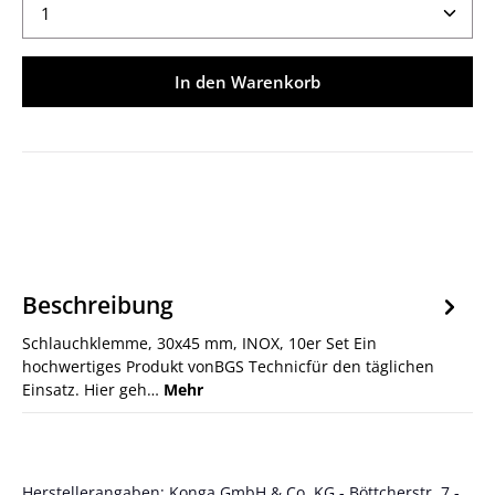
Produkt Anzahl: Gib den gewünschten Wert ein ode
In den Warenkorb
Beschreibung
Schlauchklemme, 30x45 mm, INOX, 10er Set Ein
hochwertiges Produkt vonBGS Technicfür den täglichen
Einsatz. Hier geh…
Mehr
Herstellerangaben: Konga GmbH & Co. KG - Böttcherstr. 7 -