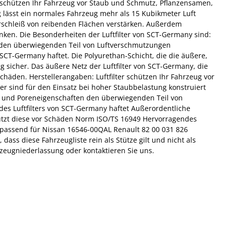
any schützen Ihr Fahrzeug vor Staub und Schmutz, Pflanzensamen,
 lässt ein normales Fahrzeug mehr als 15 Kubikmeter Luft
rschleiß von reibenden Flächen verstärken. Außerdem
nken. Die Besonderheiten der Luftfilter von SCT-Germany sind:
en den überwiegenden Teil von Luftverschmutzungen
n SCT-Germany haftet. Die Polyurethan-Schicht, die die äußere,
g sicher. Das äußere Netz der Luftfilter von SCT-Germany, die
häden. Herstellerangaben: Luftfilter schützen Ihr Fahrzeug vor
r sind für den Einsatz bei hoher Staubbelastung konstruiert
er- und Poreneigenschaften den überwiegenden Teil von
 des Luftfilters von SCT-Germany haftet Außerordentliche
hützt diese vor Schäden Norm ISO/TS 16949 Hervorragendes
: passend für Nissan 16546-00QAL Renault 82 00 031 826
ss diese Fahrzeugliste rein als Stütze gilt und nicht als
rzeugniederlassung oder kontaktieren Sie uns.