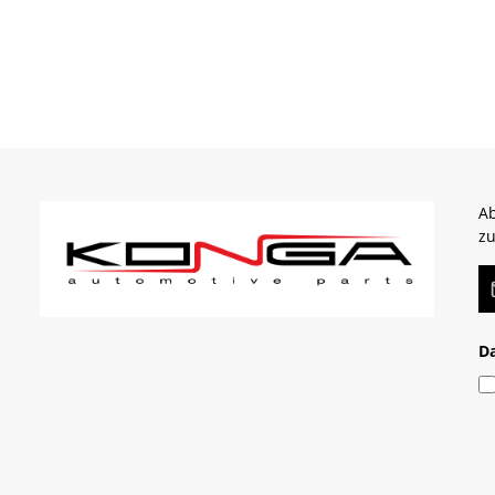
Ab
zu
E-
D