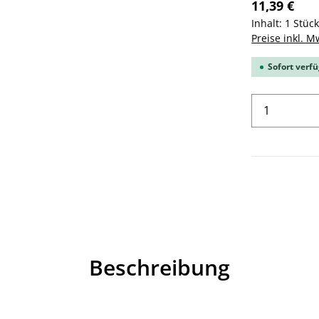
11,39 €
Inhalt:
1 Stüc
Preise inkl. M
Sofort verfü
Produkt 
Beschreibung