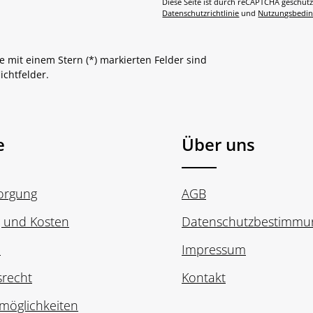
Diese Seite ist durch reCAPTCHA geschütz
Datenschutzrichtlinie
und
Nutzungsbedi
e mit einem Stern (*) markierten Felder sind
lichtfelder.
e
Über uns
sorgung
AGB
g und Kosten
Datenschutzbestimmu
n
Impressum
srecht
Kontakt
möglichkeiten