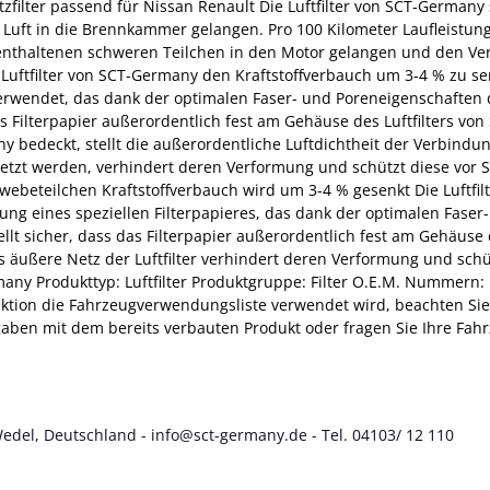
Ersatzfilter passend für Nissan Renault Die Luftfilter von SCT-Germ
uft in die Brennkammer gelangen. Pro 100 Kilometer Laufleistung
enthaltenen schweren Teilchen in den Motor gelangen und den Ve
 Luftfilter von SCT-Germany den Kraftstoffverbauch um 3-4 % zu se
r verwendet, das dank der optimalen Faser- und Poreneigenschaft
das Filterpapier außerordentlich fest am Gehäuse des Luftfilters vo
 bedeckt, stellt die außerordentliche Luftdichtheit der Verbindun
etzt werden, verhindert deren Verformung und schützt diese vor Sc
eteilchen Kraftstoffverbauch wird um 3-4 % gesenkt Die Luftfilte
dung eines speziellen Filterpapieres, das dank der optimalen Fas
llt sicher, dass das Filterpapier außerordentlich fest am Gehäuse
as äußere Netz der Luftfilter verhindert deren Verformung und sc
many Produkttyp: Luftfilter Produktgruppe: Filter O.E.M. Nummern
tion die Fahrzeugverwendungsliste verwendet wird, beachten Sie, da
gaben mit dem bereits verbauten Produkt oder fragen Sie Ihre Fah
Wedel, Deutschland - info@sct-germany.de - Tel. 04103/ 12 110