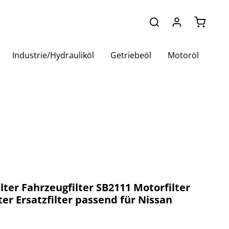
Warenko
Industrie/Hydrauliköl
Getriebeöl
Motoröl
ilter Fahrzeugfilter SB2111 Motorfilter
lter Ersatzfilter passend für Nissan