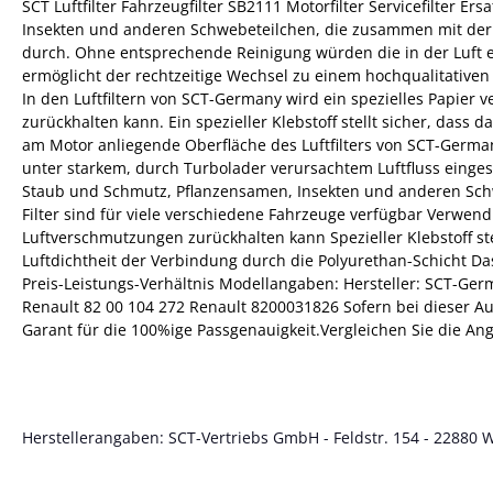
SCT Luftfilter Fahrzeugfilter SB2111 Motorfilter Servicefilter 
Insekten und anderen Schwebeteilchen, die zusammen mit der L
durch. Ohne entsprechende Reinigung würden die in der Luft 
ermöglicht der rechtzeitige Wechsel zu einem hochqualitativen
In den Luftfiltern von SCT-Germany wird ein spezielles Papie
zurückhalten kann. Ein spezieller Klebstoff stellt sicher, dass 
am Motor anliegende Oberfläche des Luftfilters von SCT-Germany
unter starkem, durch Turbolader verursachtem Luftfluss einges
Staub und Schmutz, Pflanzensamen, Insekten und anderen Schweb
Filter sind für viele verschiedene Fahrzeuge verfügbar Verwen
Luftverschmutzungen zurückhalten kann Spezieller Klebstoff ste
Luftdichtheit der Verbindung durch die Polyurethan-Schicht D
Preis-Leistungs-Verhältnis Modellangaben: Hersteller: SCT-Ger
Renault 82 00 104 272 Renault 8200031826 Sofern bei dieser Auk
Garant für die 100%ige Passgenauigkeit.Vergleichen Sie die An
Herstellerangaben: SCT-Vertriebs GmbH - Feldstr. 154 - 22880 