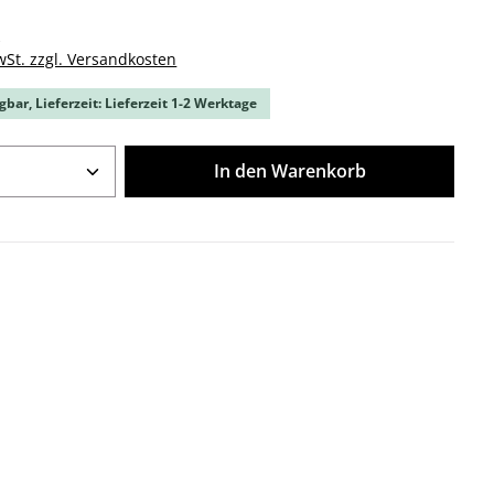
k
wSt. zzgl. Versandkosten
gbar, Lieferzeit: Lieferzeit 1-2 Werktage
Anzahl: Gib den gewünschten Wert ein o
In den Warenkorb