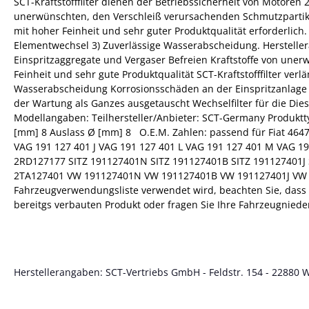
SCT-Kraftstofffilter dienen der Betriebssicherheit von Motoren 
unerwünschten, den Verschleiß verursachenden Schmutzpartikeln
mit hoher Feinheit und sehr guter Produktqualität erforderlich.
Elementwechsel 3) Zuverlässige Wasserabscheidung. Herstellera
Einspritzaggregate und Vergaser Befreien Kraftstoffe von une
Feinheit und sehr gute Produktqualität SCT-Kraftstofffilter v
Wasserabscheidung Korrosionsschäden an der Einspritzanlage w
der Wartung als Ganzes ausgetauscht Wechselfilter für die Di
Modellangaben: Teilhersteller/Anbieter: SCT-Germany Produktt
[mm] 8 Auslass Ø [mm] 8 O.E.M. Zahlen: passend für Fiat 4647
VAG 191 127 401 J VAG 191 127 401 L VAG 191 127 401 M VAG 1
2RD127177 SITZ 191127401N SITZ 191127401B SITZ 191127401J
2TA127401 VW 191127401N VW 191127401B VW 191127401J VW 
Fahrzeugverwendungsliste verwendet wird, beachten Sie, dass di
bereitgs verbauten Produkt oder fragen Sie Ihre Fahrzeugniede
Herstellerangaben: SCT-Vertriebs GmbH - Feldstr. 154 - 22880 