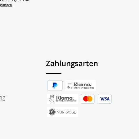
t und es gelten die
ngungen
.
Zahlungsarten
ng