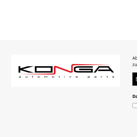
Ab
zu
E-
D