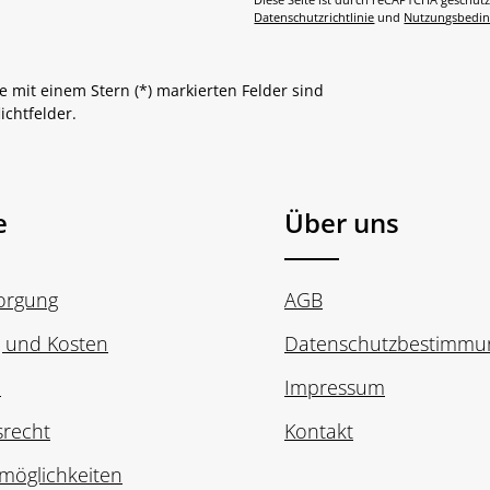
Diese Seite ist durch reCAPTCHA geschütz
Datenschutzrichtlinie
und
Nutzungsbedi
e mit einem Stern (*) markierten Felder sind
lichtfelder.
e
Über uns
sorgung
AGB
g und Kosten
Datenschutzbestimmu
n
Impressum
srecht
Kontakt
möglichkeiten