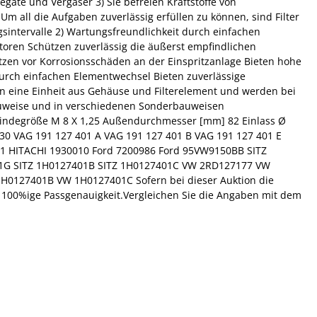
egate und Vergaser 3) Sie befreien Kraftstoffe von
 all die Aufgaben zuverlässig erfüllen zu können, sind Filter
ungsintervalle 2) Wartungsfreundlichkeit durch einfachen
otoren Schützen zuverlässig die äußerst empfindlichen
tzen vor Korrosionsschäden an der Einspritzanlage Bieten hohe
 durch einfachen Elementwechsel Bieten zuverlässige
en eine Einheit aus Gehäuse und Filterelement und werden bei
dbauweise und in verschiedenen Sonderbauweisen
Gewindegröße M 8 X 1,25 Außendurchmesser [mm] 82 Einlass Ø
30 VAG 191 127 401 A VAG 191 127 401 B VAG 191 127 401 E
401 HITACHI 1930010 Ford 7200986 Ford 95VW9150BB SITZ
401G SITZ 1H0127401B SITZ 1H0127401C VW 2RD127177 VW
127401B VW 1H0127401C Sofern bei dieser Auktion die
ie 100%ige Passgenauigkeit.Vergleichen Sie die Angaben mit dem