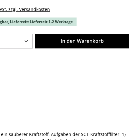
k
wSt. zzgl. Versandkosten
gbar, Lieferzeit: Lieferzeit 1-2 Werktage
Anzahl: Gib den gewünschten Wert ein o
In den Warenkorb
ein sauberer Kraftstoff. Aufgaben der SCT-Kraftstofffilter: 1)