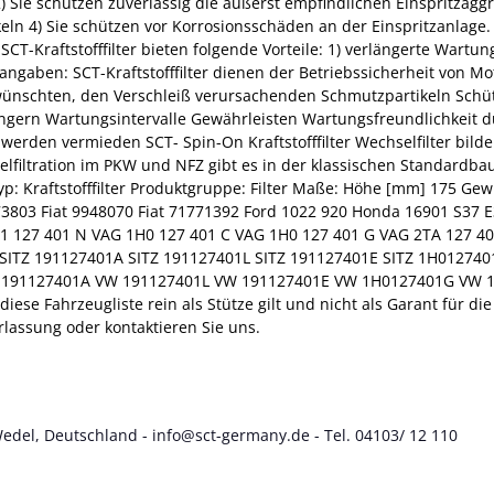
2) Sie schützen zuverlässig die äußerst empfindlichen Einspritzaggr
 4) Sie schützen vor Korrosionsschäden an der Einspritzanlage. Um
 SCT-Kraftstofffilter bieten folgende Vorteile: 1) verlängerte Wart
ngaben: SCT-Kraftstofffilter dienen der Betriebssicherheit von M
rwünschten, den Verschleiß verursachenden Schmutzpartikeln Schü
erlängern Wartungsintervalle Gewährleisten Wartungsfreundlichkeit
erden vermieden SCT- Spin-On Kraftstofffilter Wechselfilter bild
eselfiltration im PKW und NFZ gibt es in der klassischen Standar
yp: Kraftstofffilter Produktgruppe: Filter Maße: Höhe [mm] 175 
3803 Fiat 9948070 Fiat 71771392 Ford 1022 920 Honda 16901 S37 E
91 127 401 N VAG 1H0 127 401 C VAG 1H0 127 401 G VAG 2TA 127 
 SITZ 191127401A SITZ 191127401L SITZ 191127401E SITZ 1H0127
191127401A VW 191127401L VW 191127401E VW 1H0127401G VW 1H0
ese Fahrzeugliste rein als Stütze gilt und nicht als Garant für d
rlassung oder kontaktieren Sie uns.
Wedel, Deutschland - info@sct-germany.de - Tel. 04103/ 12 110