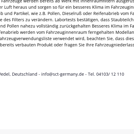
Fahrzeuge werden bereits ab Werk mit Innenraumfiltern ausgerüste
 Luft heraus und sorgen so für ein besseres Klima im Fahrzeuginn
ub und Partikel, wie z.B. Pollen, Dieselruß oder Reifenabrieb vom
ße des Filters zu verändern. Labortests bestätigen, dass Staubteil
nd Pollen nahezu vollständig zurückgehalten Besseres Klima im F
eifenabrieb werden vom Fahrzeuginnenraum ferngehalten Modellang
 Fahrzeugverwendungsliste verwendet wird, beachten Sie, dass diese 
ereits verbauten Produkt oder fragen Sie Ihre Fahrzeugniederlass
Wedel, Deutschland - info@sct-germany.de - Tel. 04103/ 12 110