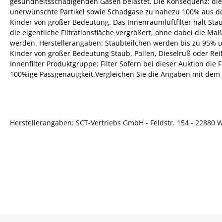
gesundheitsschädigenden Gasen belastet. Die Konsequenz: die 
unerwünschte Partikel sowie Schadgase zu nahezu 100% aus der
Kinder von großer Bedeutung. Das Innenraumluftfilter hält Sta
die eigentliche Filtrationsfläche vergrößert, ohne dabei die Ma
werden. Herstellerangaben: Staubteilchen werden bis zu 95% u
Kinder von großer Bedeutung Staub, Pollen, Dieselruß oder R
Innenfilter Produktgruppe: Filter Sofern bei dieser Auktion die
100%ige Passgenauigkeit.Vergleichen Sie die Angaben mit dem b
Herstellerangaben: SCT-Vertriebs GmbH - Feldstr. 154 - 22880 