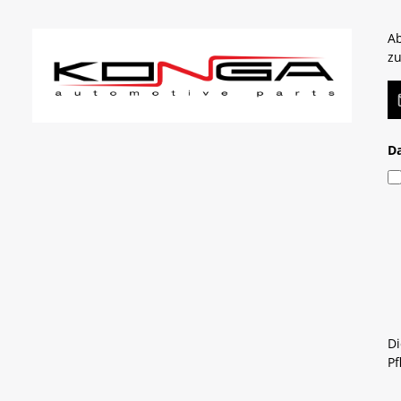
Ab
zu
E-
D
Di
Pf