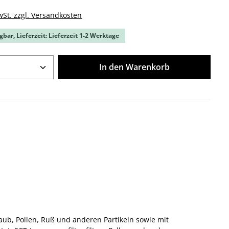
k
wSt. zzgl. Versandkosten
gbar, Lieferzeit: Lieferzeit 1-2 Werktage
Anzahl: Gib den gewünschten Wert ein o
In den Warenkorb
 Staub, Pollen, Ruß und anderen Partikeln sowie mit