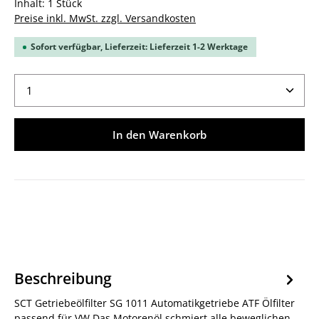
Inhalt:
1 Stück
Preise inkl. MwSt. zzgl. Versandkosten
Sofort verfügbar, Lieferzeit: Lieferzeit 1-2 Werktage
Produkt Anzahl: Gib den gewünschten Wert ein ode
In den Warenkorb
Beschreibung
SCT Getriebeölfilter SG 1011 Automatikgetriebe ATF Ölfilter
passend für VW Das Motorenöl schmiert alle beweglichen