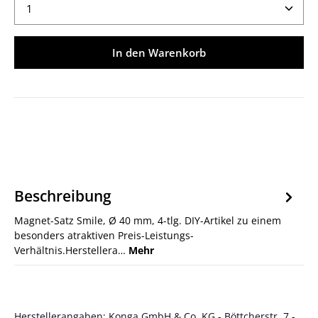
Produkt Anzahl: Gib den gewünschten Wert ein ode
In den Warenkorb
Beschreibung
Magnet-Satz Smile, Ø 40 mm, 4-tlg. DIY-Artikel zu einem
besonders atraktiven Preis-Leistungs-
Verhältnis.Herstellera…
Mehr
Herstellerangaben: Konga GmbH & Co. KG - Böttcherstr. 7 -