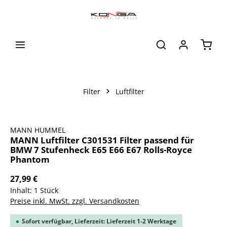
alt springen
Waren
Filter
Luftfilter
Bildergalerie überspringen
MANN HUMMEL
MANN Luftfilter C301531 Filter passend für
BMW 7 Stufenheck E65 E66 E67 Rolls-Royce
Phantom
27,99 €
Inhalt:
1 Stück
Preise inkl. MwSt. zzgl. Versandkosten
Sofort verfügbar, Lieferzeit: Lieferzeit 1-2 Werktage