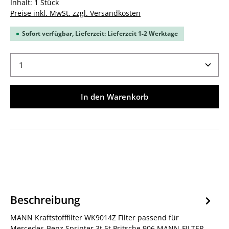
Inhalt:
1 Stück
Preise inkl. MwSt. zzgl. Versandkosten
Sofort verfügbar, Lieferzeit: Lieferzeit 1-2 Werktage
Produkt Anzahl: Gib den gewünschten Wert ein ode
In den Warenkorb
Beschreibung
MANN Kraftstofffilter WK9014Z Filter passend für
Mercedes-Benz Sprinter 3t 5t Pritsche 906 MANN-FILTER