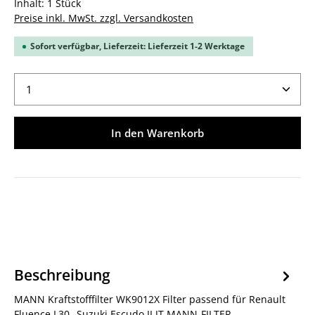
Inhalt:
1 Stück
Preise inkl. MwSt. zzgl. Versandkosten
Sofort verfügbar, Lieferzeit: Lieferzeit 1-2 Werktage
Produkt Anzahl: Gib den gewünschten Wert ein ode
In den Warenkorb
Beschreibung
MANN Kraftstofffilter WK9012X Filter passend für Renault
Fluence L30_ Suzuki Escudo II JT MANN-FILTER