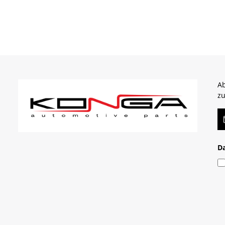
Ab
zu
E-
D