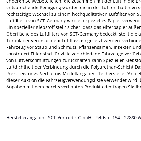
anderen Schwebeteilchen, die zusammen mit der Luft in die Br
entsprechende Reinigung würden die in der Luft enthaltenen 
rechtzeitige Wechsel zu einem hochqualitativen Luftfilter von
Luftfiltern von SCT-Germany wird ein spezielles Papier verwe
Ein spezieller Klebstoff stellt sicher, dass das Filterpapier a
Oberfläche des Luftfilters von SCT-Germany bedeckt, stellt die
Turbolader verursachtem Luftfluss eingesetzt werden, verhinder
Fahrzeug vor Staub und Schmutz, Pflanzensamen, Insekten und 
konstruiert Filter sind für viele verschiedene Fahrzeuge verf
von Luftverschmutzungen zurückhalten kann Spezieller Klebstoff
Luftdichtheit der Verbindung durch die Polyurethan-Schicht D
Preis-Leistungs-Verhältnis Modellangaben: Teilhersteller/Anbi
dieser Auktion die Fahrzeugverwendungsliste verwendet wird, bea
Angaben mit dem bereits verbauten Produkt oder fragen Sie Ih
Herstellerangaben: SCT-Vertriebs GmbH - Feldstr. 154 - 22880 