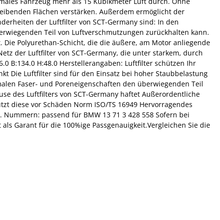
rmales Fahrzeug mehr als 15 Kubikmeter Luft durch. Ohne
reibenden Flächen verstärken. Außerdem ermöglicht der
derheiten der Luftfilter von SCT-Germany sind: In den
überwiegenden Teil von Luftverschmutzungen zurückhalten kann.
et. Die Polyurethan-Schicht, die die äußere, am Motor anliegende
Netz der Luftfilter von SCT-Germany, die unter starkem, durch
 B:134.0 H:48.0 Herstellerangaben: Luftfilter schützen Ihr
 Die Luftfilter sind für den Einsatz bei hoher Staubbelastung
timalen Faser- und Poreneigenschaften den überwiegenden Teil
äuse des Luftfilters von SCT-Germany haftet Außerordentliche
hützt diese vor Schäden Norm ISO/TS 16949 Hervorragendes
E.M. Nummern: passend für BMW 13 71 3 428 558 Sofern bei
t als Garant für die 100%ige Passgenauigkeit.Vergleichen Sie die