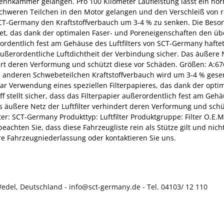
ennkammer gelangen. Pro 100 Kilometer Laufleistung lässt ein no
schweren Teilchen in den Motor gelangen und den Verschleiß von 
 SCT-Germany den Kraftstoffverbauch um 3-4 % zu senken. Die Beson
ndet, das dank der optimalen Faser- und Poreneigenschaften den 
ußerordentlich fest am Gehäuse des Luftfilters von SCT-Germany haft
 außerordentliche Luftdichtheit der Verbindung sicher. Das äußere 
t deren Verformung und schützt diese vor Schäden. Größen: A:676.0
anderen Schwebeteilchen Kraftstoffverbauch wird um 3-4 % gesenkt
ügbar Verwendung eines speziellen Filterpapieres, das dank der op
 stellt sicher, dass das Filterpapier außerordentlich fest am Geh
as äußere Netz der Luftfilter verhindert deren Verformung und sc
eter: SCT-Germany Produkttyp: Luftfilter Produktgruppe: Filter O.
chten Sie, dass diese Fahrzeugliste rein als Stütze gilt und nich
re Fahrzeugniederlassung oder kontaktieren Sie uns.
Wedel, Deutschland - info@sct-germany.de - Tel. 04103/ 12 110