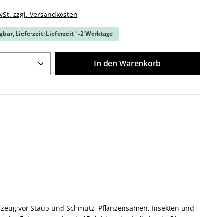
k
wSt. zzgl. Versandkosten
gbar, Lieferzeit: Lieferzeit 1-2 Werktage
Anzahl: Gib den gewünschten Wert ein o
In den Warenkorb
Fahrzeug vor Staub und Schmutz, Pflanzensamen, Insekten und