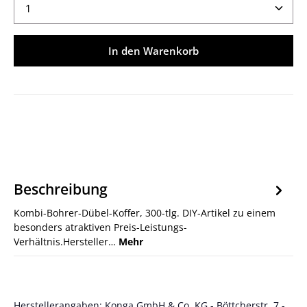
Produkt Anzahl: Gib den gewünschten Wert ein ode
In den Warenkorb
Beschreibung
Kombi-Bohrer-Dübel-Koffer, 300-tlg. DIY-Artikel zu einem
besonders atraktiven Preis-Leistungs-
Verhältnis.Hersteller…
Mehr
Herstellerangaben: Konga GmbH & Co. KG - Böttcherstr. 7 -