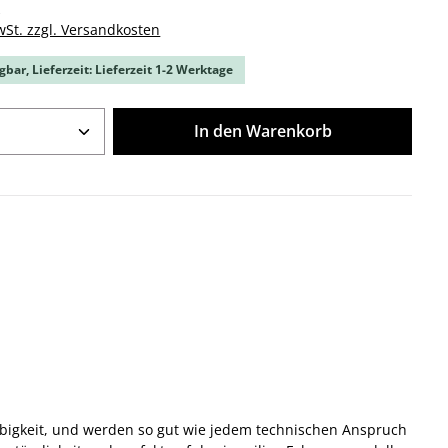
k
wSt. zzgl. Versandkosten
gbar, Lieferzeit: Lieferzeit 1-2 Werktage
Anzahl: Gib den gewünschten Wert ein o
In den Warenkorb
glebigkeit, und werden so gut wie jedem technischen Anspruch