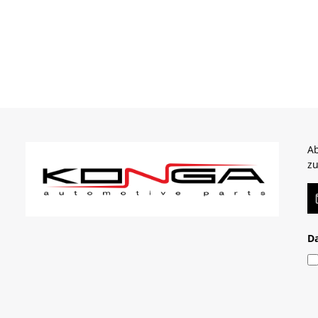
Ab
zu
E-
D