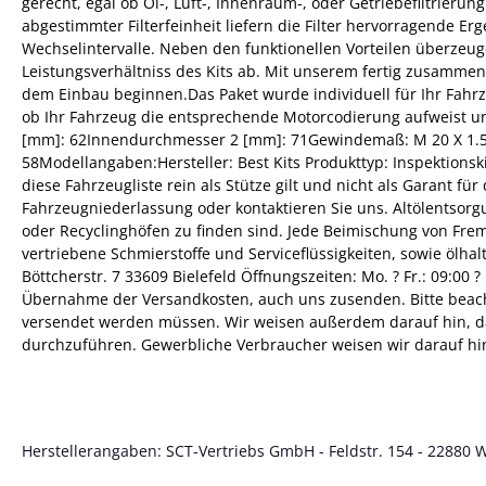
gerecht, egal ob Öl-, Luft-, Innenraum-, oder Getriebefiltrie
abgestimmter Filterfeinheit liefern die Filter hervorragende 
Wechselintervalle. Neben den funktionellen Vorteilen überzeu
Leistungsverhältniss des Kits ab. Mit unserem fertig zusammeng
dem Einbau beginnen.Das Paket wurde individuell für Ihr Fahr
ob Ihr Fahrzeug die entsprechende Motorcodierung aufweist u
[mm]: 62Innendurchmesser 2 [mm]: 71Gewindemaß: M 20 X 1.5H
58Modellangaben:Hersteller: Best Kits Produkttyp: Inspektionsk
diese Fahrzeugliste rein als Stütze gilt und nicht als Garant f
Fahrzeugniederlassung oder kontaktieren Sie uns. Altölentsor
oder Recyclinghöfen zu finden sind. Jede Beimischung von Frem
vertriebene Schmierstoffe und Serviceflüssigkeiten, sowie ölha
Böttcherstr. 7 33609 Bielefeld Öffnungszeiten: Mo. ? Fr.: 09:00
Übernahme der Versandkosten, auch uns zusenden. Bitte beacht
versendet werden müssen. Wir weisen außerdem darauf hin, das
durchzuführen. Gewerbliche Verbraucher weisen wir darauf hin
Herstellerangaben: SCT-Vertriebs GmbH - Feldstr. 154 - 22880 