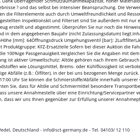
rung. Dank überragender Schmutzaufnahmekapazität, hoher Materialb
Ergebnisse ? und das selbst bei intensiver Beanspruchung. Die Ver
gen die Filterelemente auch durch Umweltfreundlichkeit und Ress
estellten Inspektionskit und Filterset sind Sie außerdem mit nur e
zeug erstellt und abgestimmt. Überprüfen Sie nur noch die Hinwe
nd in dem angegebenen Baujahr (nicht Zulassungsdatum) liegt.In
öhe [mm]: 64Öffnungsdruck Umgehungsventil [bar]: 2LuftfilterL
it Produktgruppe: KFZ-Ersatzteile Sofern bei dieser Auktion die F
ür die 100%ige Passgenauigkeit.Vergleichen Sie die Angaben mit dem
gung ist aktiver Umweltschutz: Altöle gehören nach Ihrem Gebrau
dstoffen wie Lösungsmittel, Brems- oder Kühlflüssigkeit ist verbo
ltige Abfälle (z.B.: Ölfilter), in der bei uns bezogenen Menge zur
 ? 17:00 Uhr Sie können die Schmierstoffe/Abfälle innerhalb unserer
en Sie, dass für Altöle und Schmiermittel besondere Transportbe
s unsere Annahmestelle über eine Einrichtung/Servicepartner ver
, dass wir uns Ihnen gegenüber zur Erfüllung unserer Annahmepf
Wedel, Deutschland - info@sct-germany.de - Tel. 04103/ 12 110