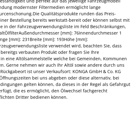
eständigkeit und perfekt auf das jeweilige Fahrzeugmodell
wendung modernster Filtermedien ermöglicht lange
ourcenschonung.Die Qualitätsprodukte runden das Preis-
iner Bestellung bereits werkstatt-bereit oder können selbst mit
ise in der Fahrzeugverwendungsliste im Feld Beschränkungen,
haltÖlfilterAußendurchmesser [mm]: 76Innendurchmesser 1
änge [mm]: 231Breite [mm]: 193Höhe [mm]:
ahrzeugverwendungsliste verwendet wird, beachten Sie, dass
 bereitgs verbauten Produkt oder fragen Sie Ihre
ch in eine Altölsammelstelle welche bei Gemeinden, Kommunen
ten. Gerne nehmen wir auch Ihr Altöl sowie andere durch uns
ück. Rückgabeort ist unser Verkaufsort: KONGA GmbH & Co. KG
 Öffnungszeiten bei uns abgeben oder diese alternativ, bei
dingungen gelten können, da dieses in der Regel als Gefahrgut
fügt, die es ermöglicht, den Ölwechsel fachgerecht
lichten Dritter bedienen können.