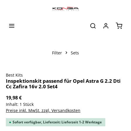
alt springen
Waren
Filter
Sets
Bildergalerie überspringen
Best Kits
Inspektionskit passend für Opel Astra G 2.2 Dti
Cc Zafira 16v 2.0 Set4
19,98 €
Inhalt:
1 Stück
Preise inkl. MwSt. zzgl. Versandkosten
Sofort verfügbar, Lieferzeit: Lieferzeit 1-2 Werktage