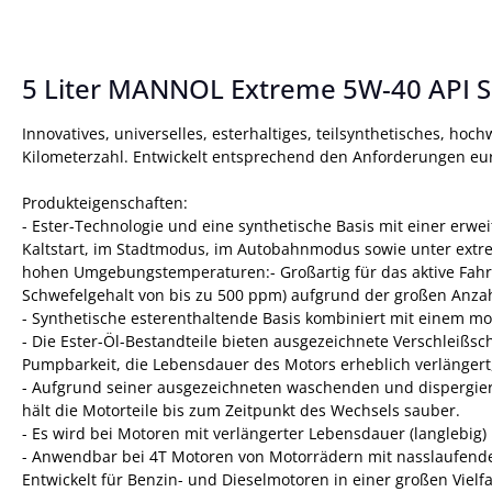
5 Liter MANNOL Extreme 5W-40 API 
Innovatives, universelles, esterhaltiges, teilsynthetisches, 
Kilometerzahl. Entwickelt entsprechend den Anforderungen eur
Produkteigenschaften:
- Ester-Technologie und eine synthetische Basis mit einer erwe
Kaltstart, im Stadtmodus, im Autobahnmodus sowie unter extr
hohen Umgebungstemperaturen:- Großartig für das aktive Fahren
Schwefelgehalt von bis zu 500 ppm) aufgrund der großen Anzah
- Synthetische esterenthaltende Basis kombiniert mit einem 
- Die Ester-Öl-Bestandteile bieten ausgezeichnete Verschleißs
Pumpbarkeit, die Lebensdauer des Motors erheblich verlängert,
- Aufgrund seiner ausgezeichneten waschenden und dispergiere
hält die Motorteile bis zum Zeitpunkt des Wechsels sauber.
- Es wird bei Motoren mit verlängerter Lebensdauer (langlebi
- Anwendbar bei 4T Motoren von Motorrädern mit nasslaufend
Entwickelt für Benzin- und Dieselmotoren in einer großen Vielf