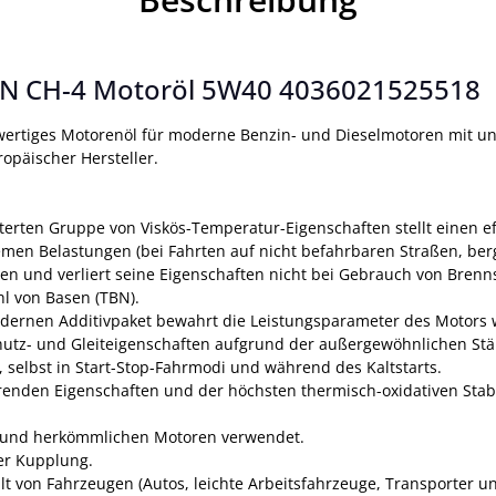
SN CH-4 Motoröl 5W40 4036021525518
hochwertiges Motorenöl für moderne Benzin- und Dieselmotoren mit
opäischer Hersteller.
iterten Gruppe von Viskös-Temperatur-Eigenschaften stellt einen ef
emen Belastungen (bei Fahrten auf nicht befahrbaren Straßen, be
 und verliert seine Eigenschaften nicht bei Gebrauch von Brennst
l von Basen (TBN).
modernen Additivpaket bewahrt die Leistungsparameter des Motor
chutz- und Gleiteigenschaften aufgrund der außergewöhnlichen Stär
 selbst in Start-Stop-Fahrmodi und während des Kaltstarts.
nden Eigenschaften und der höchsten thermisch-oxidativen Stabil
g) und herkömmlichen Motoren verwendet.
er Kupplung.
alt von Fahrzeugen (Autos, leichte Arbeitsfahrzeuge, Transporter 