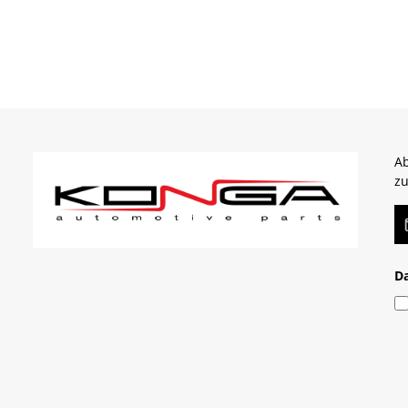
Ab
zu
E-
D