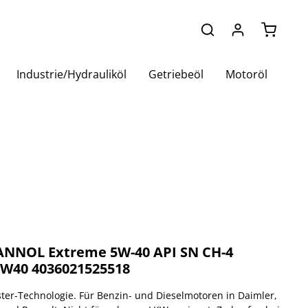
Warenko
Industrie/Hydrauliköl
Getriebeöl
Motoröl
MANNOL Extreme 5W-40 API SN CH-4
5W40 4036021525518
ster-Technologie. Für Benzin- und Dieselmotoren in Daimler,