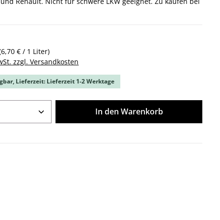
und Renault. Nicht für schwere LKW geeignet. Zu kaufen bei
(6,70 € / 1 Liter)
wSt. zzgl. Versandkosten
gbar, Lieferzeit: Lieferzeit 1-2 Werktage
Anzahl: Gib den gewünschten Wert ein o
In den Warenkorb