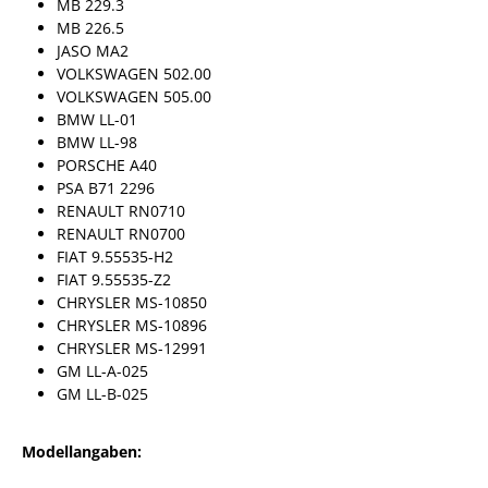
MB 229.3
MB 226.5
JASO MA2
VOLKSWAGEN 502.00
VOLKSWAGEN 505.00
BMW LL-01
BMW LL-98
PORSCHE A40
PSA B71 2296
RENAULT RN0710
RENAULT RN0700
FIAT 9.55535-H2
FIAT 9.55535-Z2
CHRYSLER MS-10850
CHRYSLER MS-10896
CHRYSLER MS-12991
GM LL-A-025
GM LL-B-025
Modellangaben: