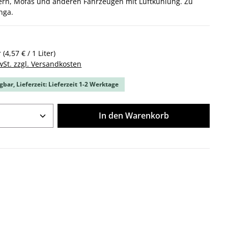
ern, Mofas und anderen Fahrzeugen mit Luftkühlung. Zu
nga.
r
(4,57 € / 1 Liter)
wSt. zzgl. Versandkosten
gbar, Lieferzeit: Lieferzeit 1-2 Werktage
Anzahl: Gib den gewünschten Wert ein o
In den Warenkorb