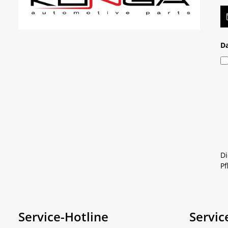
E-
D
Di
Pf
Service-Hotline
Servic