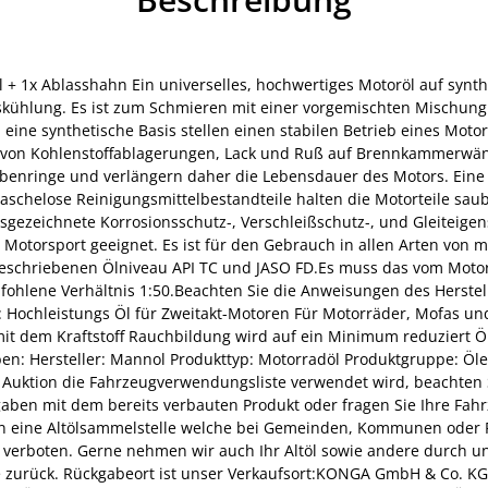
l + 1x Ablasshahn Ein universelles, hochwertiges Motoröl auf synt
tskühlung. Es ist zum Schmieren mit einer vorgemischten Mischun
ine synthetische Basis stellen einen stabilen Betrieb eines Motor
 von Kohlenstoffablagerungen, Lack und Ruß auf Brennkammerwän
ringe und verlängern daher die Lebensdauer des Motors. Eine spe
chelose Reinigungsmittelbestandteile halten die Motorteile sauber
usgezeichnete Korrosionsschutz-, Verschleißschutz-, und Gleiteig
 Motorsport geeignet. Es ist für den Gebrauch in allen Arten von 
eschriebenen Ölniveau API TC und JASO FD.Es muss das vom Motorh
hlene Verhältnis 1:50.Beachten Sie die Anweisungen des Herstell
n: Hochleistungs Öl für Zweitakt-Motoren Für Motorräder, Mofas u
t dem Kraftstoff Rauchbildung wird auf ein Minimum reduziert Öl 
: Hersteller: Mannol Produkttyp: Motorradöl Produktgruppe: Öle
 Auktion die Fahrzeugverwendungsliste verwendet wird, beachten Sie
gaben mit dem bereits verbauten Produkt oder fragen Sie Ihre Fah
in eine Altölsammelstelle welche bei Gemeinden, Kommunen oder R
t verboten. Gerne nehmen wir auch Ihr Altöl sowie andere durch un
nge zurück. Rückgabeort ist unser Verkaufsort:KONGA GmbH & Co. KGB