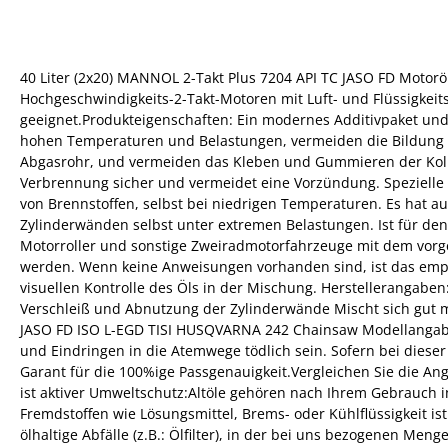
40 Liter (2x20) MANNOL 2-Takt Plus 7204 API TC JASO FD Motorö
Hochgeschwindigkeits-2-Takt-Motoren mit Luft- und Flüssigkei
geeignet.Produkteigenschaften: Ein modernes Additivpaket und e
hohen Temperaturen und Belastungen, vermeiden die Bildung
Abgasrohr, und vermeiden das Kleben und Gummieren der Kolben
Verbrennung sicher und vermeidet eine Vorzündung. Spezielle as
von Brennstoffen, selbst bei niedrigen Temperaturen. Es hat a
Zylinderwänden selbst unter extremen Belastungen. Ist für den
Motorroller und sonstige Zweiradmotorfahrzeuge mit dem vorg
werden. Wenn keine Anweisungen vorhanden sind, ist das empfo
visuellen Kontrolle des Öls in der Mischung. Herstellerangabe
Verschleiß und Abnutzung der Zylinderwände Mischt sich gut mi
JASO FD ISO L-EGD TISI HUSQVARNA 242 Chainsaw Modellangaben
und Eindringen in die Atemwege tödlich sein. Sofern bei dieser
Garant für die 100%ige Passgenauigkeit.Vergleichen Sie die An
ist aktiver Umweltschutz:Altöle gehören nach Ihrem Gebrauch 
Fremdstoffen wie Lösungsmittel, Brems- oder Kühlflüssigkeit is
ölhaltige Abfälle (z.B.: Ölfilter), in der bei uns bezogenen Me