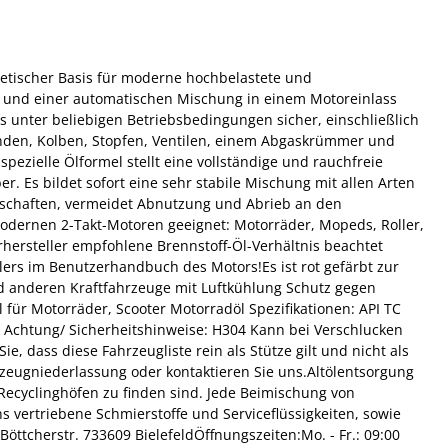
hetischer Basis für moderne hochbelastete und
g und einer automatischen Mischung in einem Motoreinlass
s unter beliebigen Betriebsbedingungen sicher, einschließlich
den, Kolben, Stopfen, Ventilen, einem Abgaskrümmer und
zielle Ölformel stellt eine vollständige und rauchfreie
. Es bildet sofort eine sehr stabile Mischung mit allen Arten
enschaften, vermeidet Abnutzung und Abrieb an den
modernen 2-Takt-Motoren geeignet: Motorräder, Mopeds, Roller,
ersteller empfohlene Brennstoff-Öl-Verhältnis beachtet
ers im Benutzerhandbuch des Motors!Es ist rot gefärbt zur
nd anderen Kraftfahrzeuge mit Luftkühlung Schutz gegen
für Motorräder, Scooter Motorradöl Spezifikationen: API TC
 Achtung/ Sicherheitshinweise: H304 Kann bei Verschlucken
, dass diese Fahrzeugliste rein als Stütze gilt und nicht als
rzeugniederlassung oder kontaktieren Sie uns.Altölentsorgung
ecyclinghöfen zu finden sind. Jede Beimischung von
s vertriebene Schmierstoffe und Serviceflüssigkeiten, sowie
öttcherstr. 733609 BielefeldÖffnungszeiten:Mo. - Fr.: 09:00