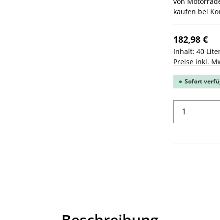
von Motorräd
kaufen bei Ko
182,98 €
Inhalt:
40 Lite
Preise inkl. M
Sofort verfü
Produkt 
Beschreibung