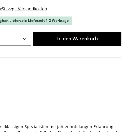
k
wSt. zzgl. Versandkosten
gbar, Lieferzeit: Lieferzeit 1-2 Werktage
Anzahl: Gib den gewünschten Wert ein o
In den Warenkorb
stklassigen Spezialisten mit jahrzehntelangen Erfahrung.