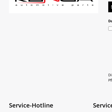
E-
D
Di
Pf
Service-Hotline
Servic