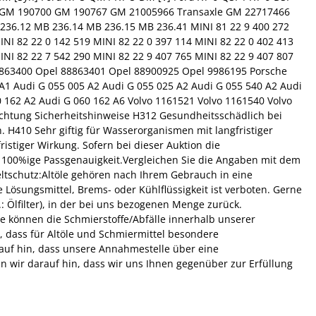
exr GM 190700 GM 190767 GM 21005966 Transaxle GM 22717466
6.12 MB 236.14 MB 236.15 MB 236.41 MINI 81 22 9 400 272
INI 82 22 0 142 519 MINI 82 22 0 397 114 MINI 82 22 0 402 413
INI 82 22 7 542 290 MINI 82 22 9 407 765 MINI 82 22 9 407 807
el 88863400 Opel 88863401 Opel 88900925 Opel 9986195 Porsche
 A1 Audi G 055 005 A2 Audi G 055 025 A2 Audi G 055 540 A2 Audi
0 162 A2 Audi G 060 162 A6 Volvo 1161521 Volvo 1161540 Volvo
Achtung Sicherheitshinweise H312 Gesundheitsschädlich bei
H410 Sehr giftig für Wasserorganismen mit langfristiger
istiger Wirkung. Sofern bei dieser Auktion die
ie 100%ige Passgenauigkeit.Vergleichen Sie die Angaben mit dem
eltschutz:Altöle gehören nach Ihrem Gebrauch in eine
ösungsmittel, Brems- oder Kühlflüssigkeit ist verboten. Gerne
: Ölfilter), in der bei uns bezogenen Menge zurück.
ie können die Schmierstoffe/Abfälle innerhalb unserer
, dass für Altöle und Schmiermittel besondere
auf hin, dass unsere Annahmestelle über eine
n wir darauf hin, dass wir uns Ihnen gegenüber zur Erfüllung