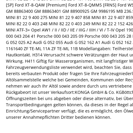
[SP] Ford XT-8-QAW [Premium] Ford XT-8-QMM5 [FRN5] Ford WS
GM 88863400 GM 88863401 GM 88900925 GM 9986195 MB 236.5 M
MINI 81 22 9 400 275 MINI 81 22 9 407 858 MINI 81 22 9 407 859
MINI 82 22 0 403 248 MINI 82 22 0 403 249 MINI 82 22 2 152 426
MINI ATF-3+ Opel AW1 / II / IID / IIE / IIIG / IIIH / VI / T-I
000 043 204 41 Porsche 000 043 205 09 Porsche 000 043 205 28 
G 052 025 A2 Audi G 052 055 Audi G 052 162 A1 Audi G 052 162 
1161640 ZF TE-ML 11A ZF TE-ML 11B Modellangaben: Teilherstel
Hautkontakt. H314 Verursacht schwere Verätzungen der Haut un
Wirkung. H411 Giftig für Wasserorganismen, mit langfristiger W
Fahrzeugverwendungsliste verwendet wird, beachten Sie, dass di
bereits verbauten Produkt oder fragen Sie Ihre Fahrzeugnieder
Altölsammelstelle welche bei Gemeinden, Kommunen oder Recycl
nehmen wir auch Ihr Altöl sowie andere durch uns vertriebene Sc
Rückgabeort ist unser Verkaufsort:KONGA GmbH & Co. KGBöttcher
Öffnungszeiten bei uns abgeben oder diese alternativ, bei Üb
Transportbedingungen gelten können, da dieses in der Regel 
Einrichtung/Servicepartner verfügt, die es ermöglicht, den Öl
unserer Annahmepflichten Dritter bedienen können.