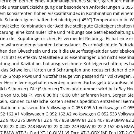
ehlerfreien Betrieb eines Automatikgetriebes sicher, garantiert m
urde unter Berücksichtigung der besonderen Anforderungen G 055 
nem konsistenten hohen Viskositätsindex in Kombination mit einem 
ute Schmiereigenschaften bei niedrigen (-45°C) Temperaturen im W
ickelte Kombination der Additive stellt gute Gleiteigenschafte
sparung, eine kontinuierliche und reibungslose Getriebeschaltung
Betrieb der Kupplungen sicher. Es vermeidet Reibung.- Es hat eine 
 während der gesamten Lebensdauer. Es ermöglicht die Reduzie
en den Ölwechseln und stellt die Dauerfestigkeit der Getriebeko
hützt es effektiv Metallteile aus eisenhaltigen und nicht eisenha
ldung und Kavitation, hat ausgezeichnete Kühleigenschaften; es hat
t das Schwellen, Härten und Schrumpfen und reduziert daher die K
ür ZF Group Pkws und Nutzfahrzeuge von passend für Volkswagen, 
her Hersteller eingehalten werden müssen.Farbe: gelb-braunBeach
tlich Schenker). Die (Schenker) Transportnummer wird bei eBay H
von Mo. bis Fr. von 8:00 bis 18:00 Uhr anfahren kann. Sorgen Sie 
sein, können zusätzliche Kosten seitens Spedition entstehen! Gerne
fikationen: passend für Volkswagen G 055 005 A1 Volkswagen G 05
52 162 A1 Volkswagen G 052 162 A2 Volkswagen G 052 533 Volksw
 22 9 400 275 BMW 81 22 9 407 858 BMW 81 22 9 407 859 BMW 82 
W 82 22 0 403 248 BMW 82 22 0 403 249 BMW 82 22 2 152 426 BMW
 BMW ATF-3+ Ford XT-10-QLV [LV] Ford XT-2-QDX [M] Ford XT-2-QSM