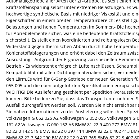
Automatikgetriebe aller Arten der ZF-Gruppe. Es stellt einen f
Kraftstoffeinsparung selbst unter extremen Belastungen. Es w
hochwertige synthetische Basis mit niedriger Viskosität und ei
Eigenschaften in einem breiten Temperaturbereich: es stellt g
Belastungen und hohen Temperaturen im Sommer.- Die hochentw
für Abriebelemente sicher, was eine bedeutende Kraftstoffein
sicherstellt. Es stellt einen koordinierten und reibungslosen 
Widerstand gegen thermischen Abbau durch hohe Temperaturen
Kohlenstoffablagerungen und erhöht dabei den Zeitraum zwisch
Ausrüstung.- Aufgrund der Ergänzung von speziellen Hemmern sc
Betrieb.- Es widersteht erfolgreich Lufteinschlüssen, Schaumbi
Kompatibilität mit allen Dichtungsmaterialien sicher, vermeide
den Lärm.Es wird für 6-Gang-Getriebe der neuen Generation f
055 005 und die oben aufgeführten Spezifikationen europäisc
WICHTIG! Die Auslieferung geschieht per Spedition (voraussich
können. Bitte bedenken Sie, dass das Transportunternehmen Sie 
Ausfall durchgeführt werden soll. Werden Sie nicht erreichbar 
Sie nähere Informationen zu der Auslieferung wünschen. Spezi
Volkswagen G 052 025 A2 Volkswagen G 052 055 Volkswagen G 0
162 A2 Volkswagen G 060 162 A6 BMW 81 22 9 400 272 BMW 81
82 22 0 142 519 BMW 82 22 0 397 114 BMW 82 22 0 402 413 BM
BMW 82 22 7 542 290 BMW 82 22 9 407 765 BMW 82 22 9 407 807