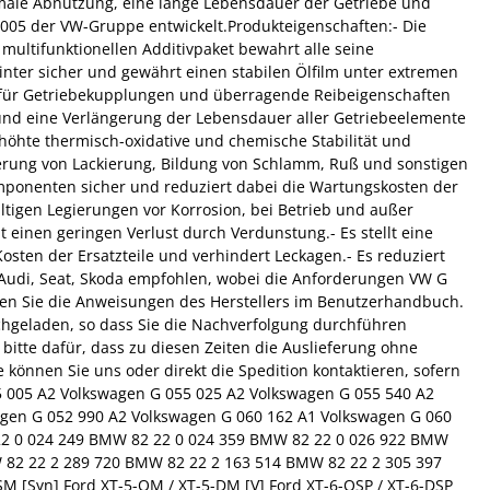
inimale Abnutzung, eine lange Lebensdauer der Getriebe und
005 der VW-Gruppe entwickelt.Produkteigenschaften:- Die
multifunktionellen Additivpaket bewahrt alle seine
inter sicher und gewährt einen stabilen Ölfilm unter extremen
n für Getriebekupplungen und überragende Reibeigenschaften
 und eine Verlängerung der Lebensdauer aller Getriebeelemente
erhöhte thermisch-oxidative und chemische Stabilität und
rung von Lackierung, Bildung von Schlamm, Ruß und sonstigen
mponenten sicher und reduziert dabei die Wartungskosten der
ltigen Legierungen vor Korrosion, bei Betrieb und außer
 einen geringen Verlust durch Verdunstung.- Es stellt eine
osten der Ersatzteile und verhindert Leckagen.- Es reduziert
Audi, Seat, Skoda empfohlen, wobei die Anforderungen VW G
ten Sie die Anweisungen des Herstellers im Benutzerhandbuch.
ochgeladen, so dass Sie die Nachverfolgung durchführen
bitte dafür, dass zu diesen Zeiten die Auslieferung ohne
 können Sie uns oder direkt die Spedition kontaktieren, sofern
5 005 A2 Volkswagen G 055 025 A2 Volkswagen G 055 540 A2
agen G 052 990 A2 Volkswagen G 060 162 A1 Volkswagen G 060
22 0 024 249 BMW 82 22 0 024 359 BMW 82 22 0 026 922 BMW
 82 22 2 289 720 BMW 82 22 2 163 514 BMW 82 22 2 305 397
 [Syn] Ford XT-5-QM / XT-5-DM [V] Ford XT-6-QSP / XT-6-DSP