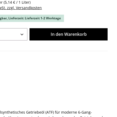
ter
(5,14 € / 1 Liter)
wSt. zzgl. Versandkosten
gbar, Lieferzeit: Lieferzeit 1-2 Werktage
Anzahl: Gib den gewünschten Wert ein o
In den Warenkorb
lsynthetisches Getriebeöl (ATF) für moderne 6-Gang-