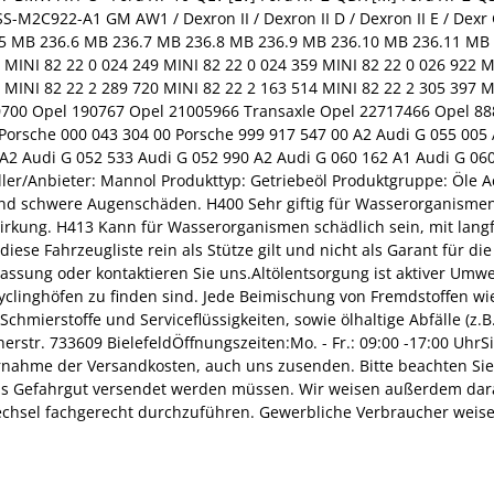
S-M2C922-A1 GM AW1 / Dexron II / Dexron II D / Dexron II E / D
B 236.6 MB 236.7 MB 236.8 MB 236.9 MB 236.10 MB 236.11 MB 23
 MINI 82 22 0 024 249 MINI 82 22 0 024 359 MINI 82 22 0 026 922 M
 MINI 82 22 2 289 720 MINI 82 22 2 163 514 MINI 82 22 2 305 397 M
V Opel 190700 Opel 190767 Opel 21005966 Transaxle Opel 22717466 Op
Porsche 000 043 304 00 Porsche 999 917 547 00 A2 Audi G 055 005
A2 Audi G 052 533 Audi G 052 990 A2 Audi G 060 162 A1 Audi G 06
ler/Anbieter: Mannol Produkttyp: Getriebeöl Produktgruppe: Öle 
d schwere Augenschäden. H400 Sehr giftig für Wasserorganismen. 
irkung. H413 Kann für Wasserorganismen schädlich sein, mit langfr
ese Fahrzeugliste rein als Stütze gilt und nicht als Garant für d
lassung oder kontaktieren Sie uns.Altölentsorgung ist aktiver Umw
inghöfen zu finden sind. Jede Beimischung von Fremdstoffen wie L
hmierstoffe und Serviceflüssigkeiten, sowie ölhaltige Abfälle (z.B.
str. 733609 BielefeldÖffnungszeiten:Mo. - Fr.: 09:00 -17:00 UhrS
ernahme der Versandkosten, auch uns zusenden. Bitte beachten Sie
als Gefahrgut versendet werden müssen. Wir weisen außerdem dar
wechsel fachgerecht durchzuführen. Gewerbliche Verbraucher weise