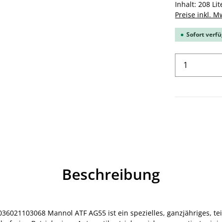
Inhalt:
208 Li
Preise inkl. M
Sofort verfü
Produkt 
Beschreibung
6021103068 Mannol ATF AG55 ist ein spezielles, ganzjähriges, tei