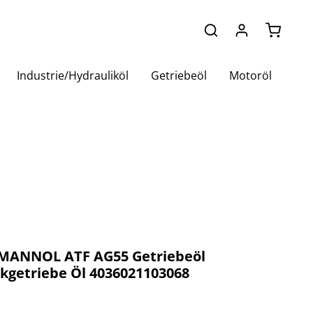
Warenko
Industrie/Hydrauliköl
Getriebeöl
Motoröl
r MANNOL ATF AG55 Getriebeöl
kgetriebe Öl 4036021103068